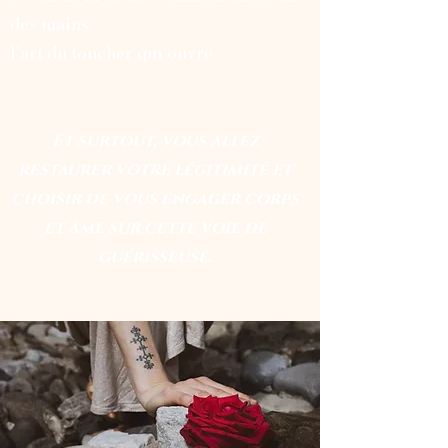
des mains
l'art du toucher qui ouvre
Et surtout, vous allez
restaurer votre légitimité et
choisir de vous engager corps
et âme sur cette voie de
guérisseuse.