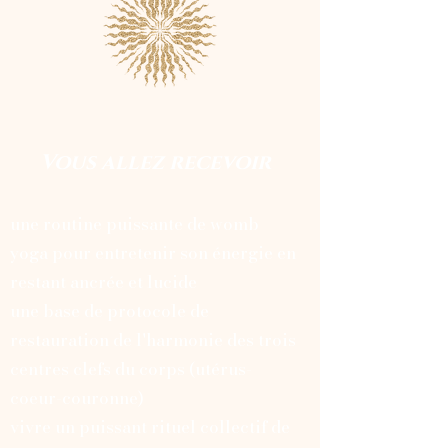
Vous allez recevoir
une routine puissante de womb
yoga pour entretenir son énergie en
restant ancrée et lucide
une base de protocole de
restauration de l'harmonie des trois
centres clefs du corps (utérus-
coeur-couronne)
vivre un puissant rituel collectif de