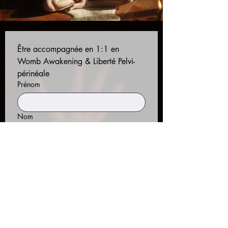
Être accompagnée en 1:1 en 
Womb Awakening & Liberté Pelvi-
périnéale
Prénom
Nom
Email
Téléphone
Quelle option de Suivi 1:1 désires tu ?
1 session | 150€