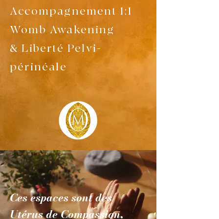
Accompagnement 1:1
Womb Awakening
& Liberté Pelvi-
périnéale
Ces espaces sont des
Utérus de Compassion,