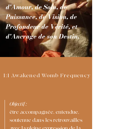
d'Amour, de Soin, de
Puissance, de Vision, de
Profondeur de Vérité, et
d'Ancrage de son Destin.
1:1 Awakened Womb Frequency
Objectif :
être accompagnée, entendue,
soutenue dans les retrouvailles
avec la pleine expression de la