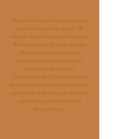
Dans ces sessions nous
naviguons
avec des espaces de parole, de
voyage dans la conscience utérus,
de reliance aux lignées, de soins
physiques et énergétiques,
mouvements, respirations et
séquences spécifiques.
Ce sont plus de 15 ans d'expertise
dans l'accompagnement à la pleine
expression de la santé, et du womb
awakening qui sont mises à
disposition ici.