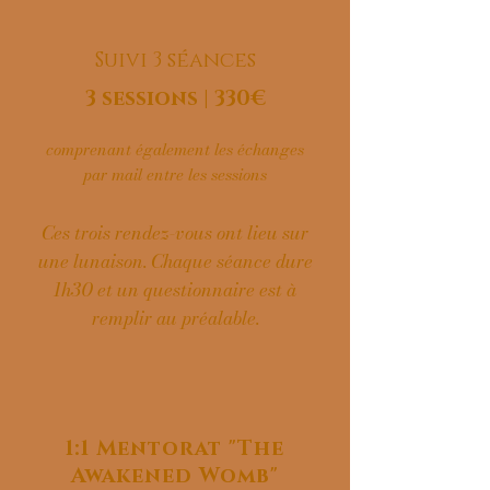
Suivi 3 séances
3 sessions | 330€
comprenant également les échanges
par mail entre les sessions
Ces trois rendez-vous ont lieu sur
une lunaison. Chaque séance dure
1h30 et un questionnaire est à
remplir au préalable.
1:1 Mentorat "The
Awakened Womb"