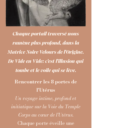
Chaque portail traversé nous
ramène plus profond, dans la
Matrice Noire Velours de l'Origine.
De Vide en Vide: c'est l'illusion qui
tombe et le voile qui se lève.
Rencontrer les 8 portes de
l'Utérus
Un voyage intime, profond et
initiatique sur la Voie du Temple
Corps au cœur de l'Utérus.
Chaque porte éveille une