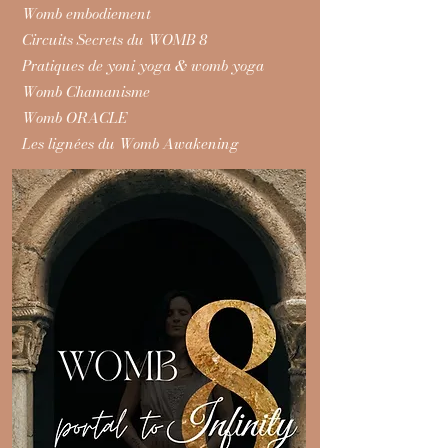
Womb embodiement
Circuits Secrets du WOMB 8
Pratiques de yoni yoga & womb yoga
Womb Chamanisme
Womb ORACLE
Les lignées du Womb Awakening