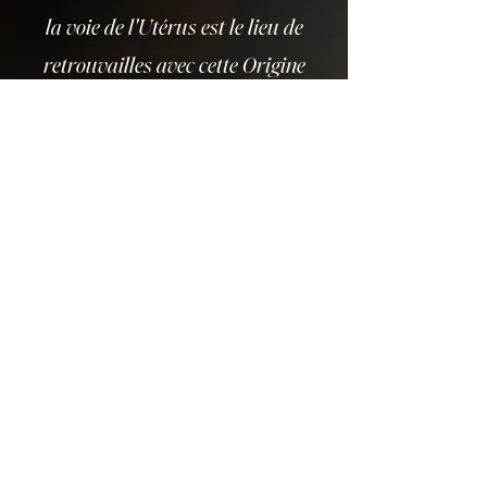
la voie de l'Utérus est le lieu de
retrouvailles avec cette Origine
Les 8 portes de l’Utérus nous proposent un
Chemin Sacré à la rencontre de la
dimension Originelle de l’Utérus.
A l’image de la Quête du Graal
Qui ne se délivre que dans l’AMOUR
Ce chemin est profond et initiatique.
Il nous fait voyager dans différents portails
physiques et énergétiques localisés sur des
points anatomiques spécifiques mais qui
sont bien plus que cela.
Que l’organe physique soit présent ou pas:
ces 8 portails existent et structurent la
Voie Royale de l’Utérus.