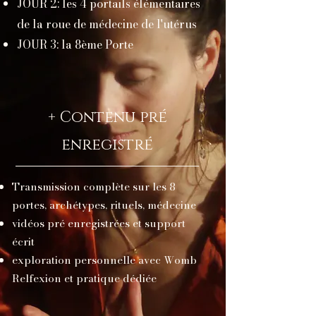
JOUR 2: les 4 portails élémentaires
de la roue de médecine de l'utérus
JOUR 3: la 8ème Porte
+ Contenu pré
enregistré
Transmission complète sur les 8
portes, archétypes, rituels, médecine
vidéos pré enregistrées et support
écrit
exploration personnelle avec Womb
Relfexion et pratique dédiée