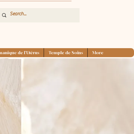
anique de l'Utérus
Temple de Soins
More