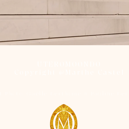
UTEROMOONDO
Copyright @Marthe Castel
t Photo: Gaëlle Berthome & Pauline Be