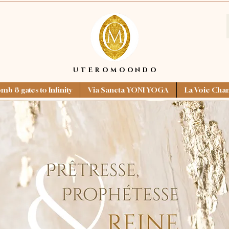
UTEROMOONDO
UTEROMOONDO
b 8 gates to Infinity
Via Sancta YONI YOGA
La Voie Cham