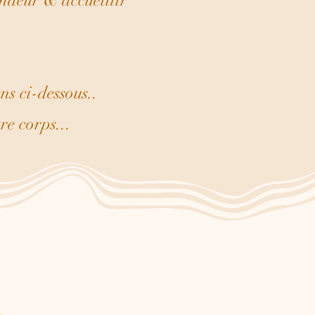
ondeur & accueillir
s ci-dessous..
re corps...