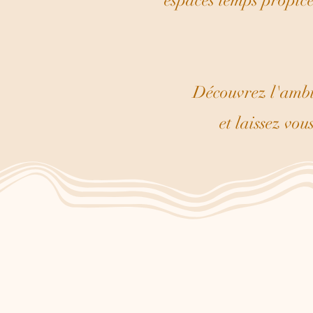
espaces temps propice
Découvrez l'ambia
et laissez vou