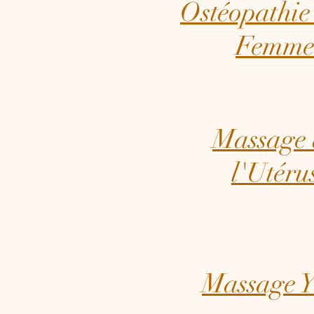
Ostéopathie
Femm
Massage 
l'Utéru
Massage Y