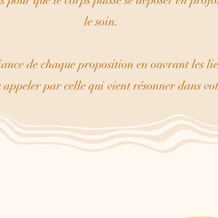
s pour que le corps puisse se déposer en prof
le soin.
nce de chaque proposition en ouvrant les lien
s appeler par celle qui vient résonner dans vot