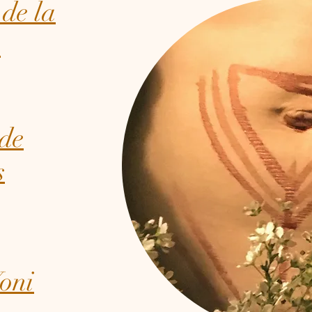
 de la
e
de
s
oni