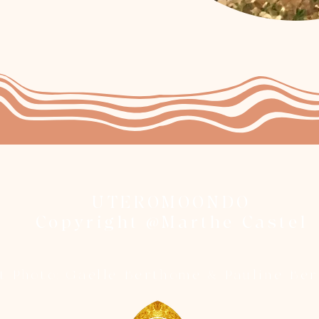
UTEROMOONDO
Copyright @Marthe Castel
t Photo: Gaëlle Berthome & Pauline Be