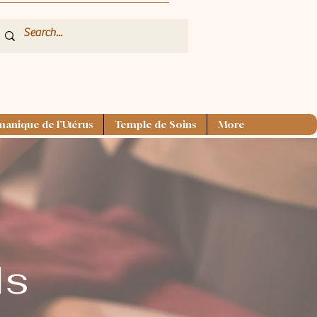
anique de l'Utérus
Temple de Soins
More
ls